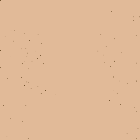
「成長」を支える制度
Special Q&A
会社概要
電通報
Instagram
LINE
いろんな場所にお邪魔します！
出展情報
社員の声が直接聞ける！
DENTSU INC. RECRUIT LIVE
選考について
インターンシップについて
よくある質問