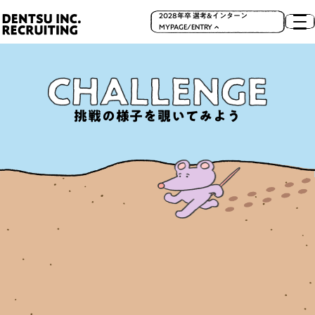
2028年卒 選考&インターン
MYPAGE/ENTRY
想像もできない自分との出会い
実際に話してみたい！
LIFE
社員訪問
挑戦の様子を覗いてみよう
仕事の哲学を聞きたい！
社長の声も聞きたい！
15MIN
社長メッセージ
人事ってどんな人？
採用部より
見たことのない景色を目指して
どんな仕事があるの？
CHALLENGE
職種紹介
「電通」の働きやすさ
「働きやすさ」を支える制度