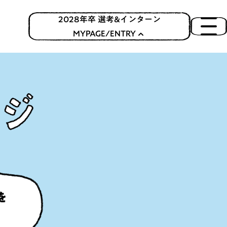
2028年卒 選考&インターン
MYPAGE/ENTRY
な場所にお邪魔します！
情報
声が直接聞ける！
TSU INC. RECRUIT LIVE
について
ターンシップについて