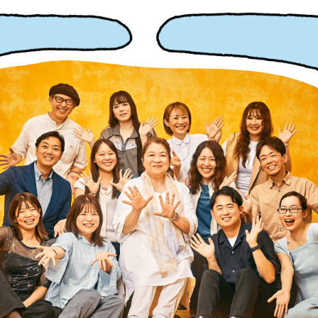
「成長」を支える制度
よく
Special Q&A
会社概要
電通報
Instagram
LINE