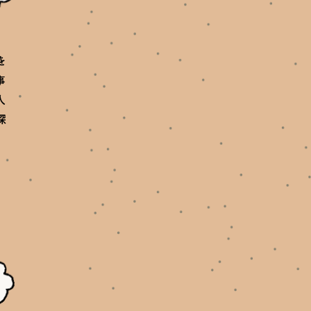
を
事
人
探