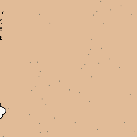
、
ティ
)
巡
を