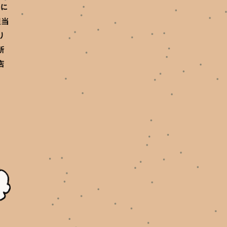
務に
担当
り
新
店