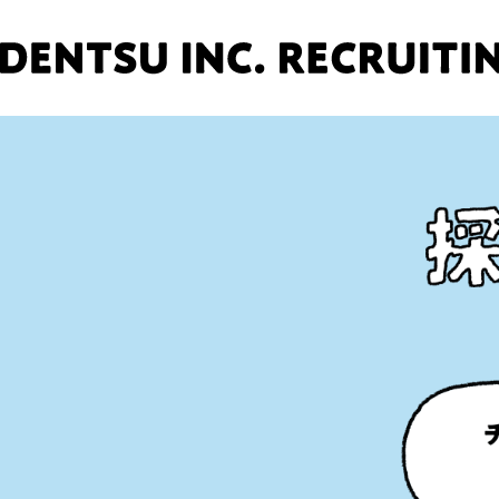
想像もできない自分との出会い
LIFE
実際に話してみたい！
社員訪問
仕事の哲学を聞きたい！
15MIN
社長の声も聞きたい！
社長メッセージ
人事ってどんな人？
採用部より