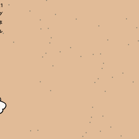
1
グ
卒
ル