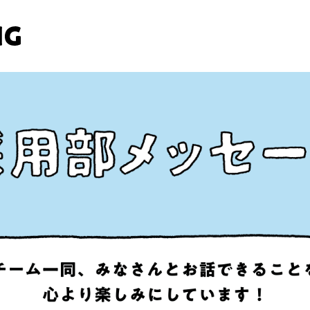
見たことのない景色を目指して
いろん
CHALLENGE
出展
どんな仕事があるの？
社員の
職種紹介
DEN
「電通」の働きやすさ
選考
「働きやすさ」を支える制度
イン