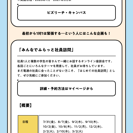
「成長」を支える制度
Special Q&A
会社概要
ビズリーチ・キャンパス
電通報
Instagram
LINE
最初から1対1は緊張する…という人にはこんな企画も！
いろんな場所にお邪魔します！
「みんなでふらっと社員訪問」
出展情報
社員1人と複数の学生の皆さんで一緒にお話するオンライン座談会です。
社員の声が直接聞ける！
各回ごとにいろんなテーマを用意して、社員がお待ちしています。
DENTSU INC. RECRUIT LIVE
まだ電通の社員に会ったことがない方こそ、「はじめての社員訪問」とし
て、ぜひ気軽にご参加ください。
選考について
詳細・予約方法はマイページから
インターンシップについて
よくある質問
【概要】
日程
7/31(金)、8/7(金)、9/2(水)、9/10(木)、
10/2(金)、10/8(木)、11/2(月)、12/2(水)、
2/2(火)、2/10(水)、3/2(火)