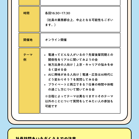
時間
各回16:30~17:30
（社員の業務都合上、中止となる可能性もござい
ます。）
開催地
オンライン開催
テーマ
電通ってどんな人がいるの？先輩後輩同期との
例
関係性をリアルに聞いてみようの会
地方出身の人向け｜上京・キャリアの悩みをゆ
るく話せる会
AIに興味がある人向け｜電通・広告はAI時代に
どう変わりそう？を質問してみる会
プライベートと両立できる？仕事の時間や休暇
の過ごし方について聞いてみる会
※日程によってテーマは異なります
※そのテーマ
以外のことについて質問をしてみたい人の参加も
可能です
社員訪問をいただくうえでの注意