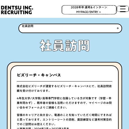
2028年卒 選考&インターン
MYPAGE/ENTRY
社員訪問
想像もできない自分との出会い
実際に話してみたい！
LIFE
社員訪問
仕事の哲学を聞きたい！
社長の声も聞きたい！
15MIN
社長メッセージ
人事ってどんな人？
ビズリーチ・キャンパス
採用部より
株式会社ビズリーチが運営するビズリーチ・キャンパスにて、社員訪問依
見たことのない景色を目指して
どんな仕事があるの？
頼を受け付けております。
CHALLENGE
職種紹介
4年生大学/大学院/高等専門学校に在籍している方が対象です（学歴・卒
業年問わず）。既卒者の皆様も活用いただけますので、マイページのお問
い合わせフォームよりご連絡ください。
「電通」の働きやすさ
皆様のキャリアと向き合い、電通のことを知っていただく時間にできれば
「働きやすさ」を支える制度
と思っております。エントリーシートの添削、面談練習など選考対策目的
でのご訪問はお控えください。
※実施日程：2026年7月～2027年3月末