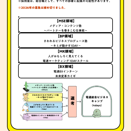
※
採用後は、総合職として、すべての部署に配属の可能性があります。
※
2026年の募集は締め切りました。
【MSE領域】
メディア・コンテンツ塾
～パートナーを巻きこむ仕事術～
【BP領域】
さわれるビジネスプロデュース塾
－キミが動かす1DAY－
【MK領域】
人がおもしろく見えてくる
電通マーケティング 1DAYスクール
【BX領域】
電通BXインターン
未来変革カイギ