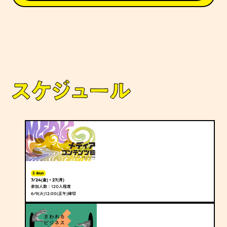
2 days
7/24(金)・27(月)
参加人数：120人程度
6/9(火)12:00(正午)締切