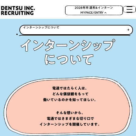
2028年卒 選考&インターン
MYPAGE/ENTRY
インターンシップについて
夏のインターン
想像もできない自分との出会い
実際に話してみたい！
冬のインターン
LIFE
社員訪問
スケジュール
仕事の哲学を聞きたい！
社長の声も聞きたい！
15MIN
社長メッセージ
人事ってどんな人？
採用部より
電通ではたらく人は、
どんな価値観をもって
見たことのない景色を目指して
どんな仕事があるの？
働いているのかを知ってほしい。
CHALLENGE
職種紹介
そんな想いから、
「電通」の働きやすさ
電通ではさまざまな切り口で
インターンシップを開催しています。
「働きやすさ」を支える制度