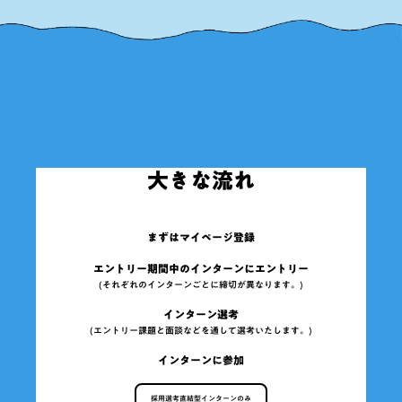
「成長」を支える制度
Special Q&A
会社概要
電通報
Instagram
LINE
いろんな場所にお邪魔します！
出展情報
大きな流れ
社員の声が直接聞ける！
DENTSU INC. RECRUIT LIVE
まずはマイページ登録
選考について
エントリー期間中のインターンに
エントリー
インターンシップについて
(それぞれのインターンごとに締切が異なります。)
よくある質問
インターン選考
(エントリー課題と面談などを通して選考いたします。)
インターンに参加
採用選考直結型インターンのみ